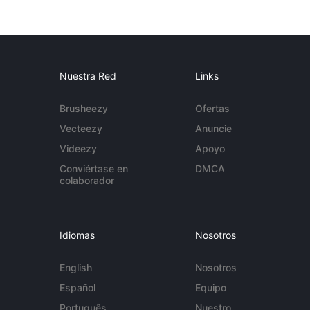
Nuestra Red
Links
Brusheezy
Ofertas
Vecteezy
Anuncie
Videezy
Apoyo
Conviértase en
DMCA
colaborador
Idiomas
Nosotros
English
Nosotros
Español
Equipo
Português
Nuestro