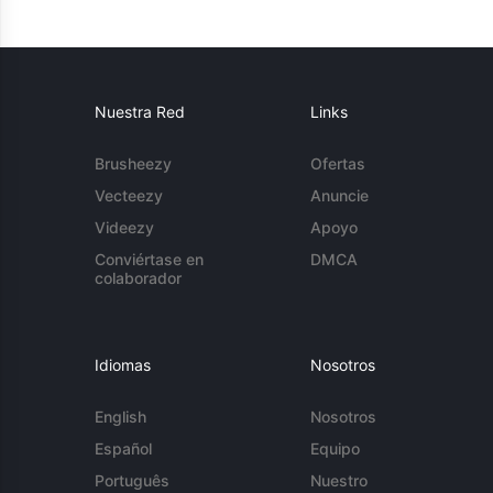
Nuestra Red
Links
Brusheezy
Ofertas
Vecteezy
Anuncie
Videezy
Apoyo
Conviértase en
DMCA
colaborador
Idiomas
Nosotros
English
Nosotros
Español
Equipo
Português
Nuestro