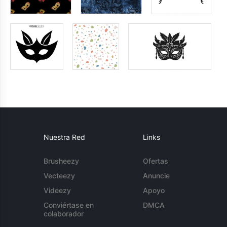
Nuestra Red
Links
Brusheezy
Ofertas
Vecteezy
Anuncie
Videezy
Apoyo
Conviértase en
DMCA
colaborador