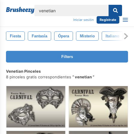
lose
Iniciar sesión
Regístrate
Fiesta
Fantasía
Ópera
Misterio
Italiano
C
Filters
Venetian Pinceles
8 pinceles gratis correspondientes
venetian