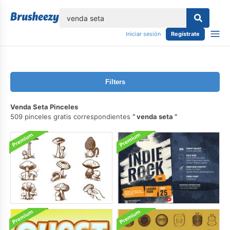
lose
Iniciar sesión
Regístrate
Filters
Venda Seta Pinceles
509 pinceles gratis correspondientes
venda seta