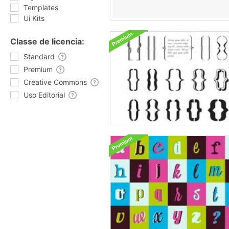
Templates
Ui Kits
Classe de licencia:
Standard
Premium
Creative Commons
Uso Editorial