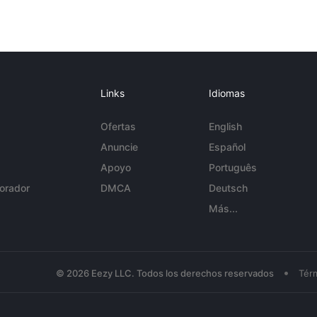
Links
Idiomas
Ofertas
English
Anuncie
Español
Apoyo
Português
orador
DMCA
Deutsch
Más...
•
© 2026 Eezy LLC. Todos los derechos reservados
Tér