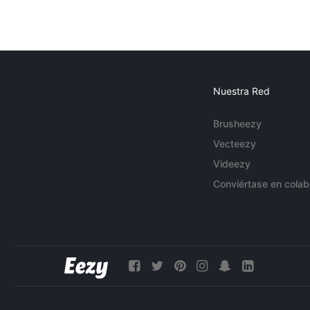
Nuestra Red
Brusheezy
Vecteezy
Videezy
Conviértase en colab