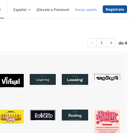
Regístrate
D
Español
¡Elevate a Premium!
Iniciar sesión
de 4
1