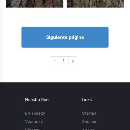
Siguiente página
1
Nuestra Red
Links
Brusheezy
Ofertas
Vecteezy
Anuncie
Videezy
Apoyo