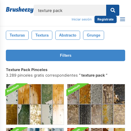
lose
Iniciar sesión
Regístrate
Texturas
Textura
Abstracto
Grunge
Filters
Texture Pack Pinceles
3.289 pinceles gratis correspondientes
texture pack