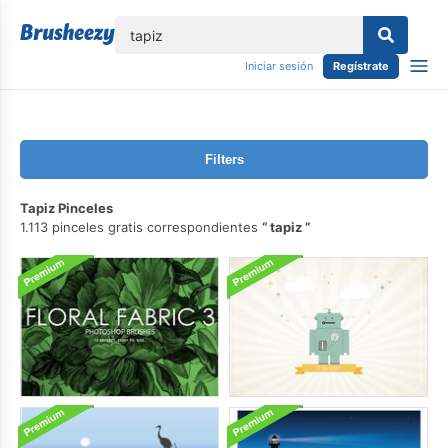
lose
Iniciar sesión
Regístrate
Filters
Tapiz Pinceles
1.113 pinceles gratis correspondientes
tapiz