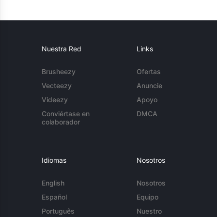
Nuestra Red
Links
Brusheezy
Ofertas
Vecteezy
Anuncie
Videezy
Apoyo
Conviértase en
DMCA
colaborador
Idiomas
Nosotros
English
Nosotros
Español
Equipo
Português
Nuestro