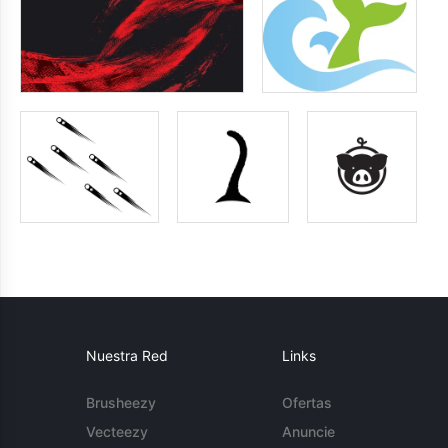
Nuestra Red
Links
Brusheezy
Ofertas
Vecteezy
Anuncie