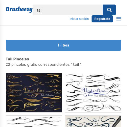
lose
Iniciar sesión
Regístrate
Filters
Tail Pinceles
22 pinceles gratis correspondientes
tail