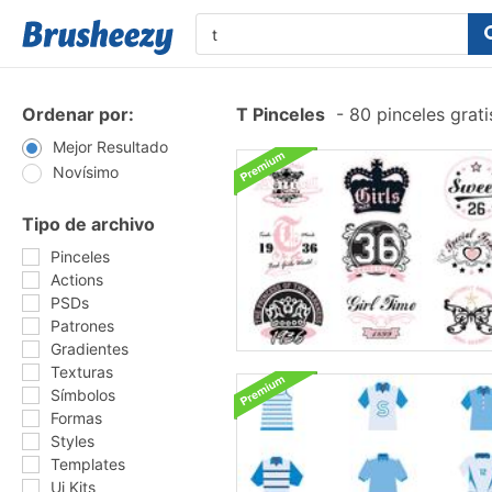
Ordenar por:
T Pinceles
-
80 pinceles grat
Mejor Resultado
Novísimo
Tipo de archivo
Pinceles
Actions
PSDs
Patrones
Gradientes
Texturas
Símbolos
Formas
Styles
Templates
Ui Kits