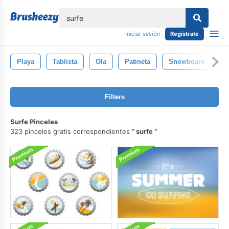
lose
Iniciar sesión
Regístrate
Playa
Tablista
Ola
Patineta
Snowboard
Filters
Surfe Pinceles
323 pinceles gratis correspondientes
surfe