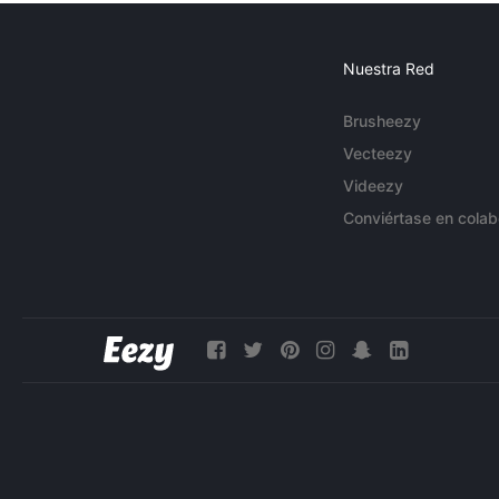
Nuestra Red
Brusheezy
Vecteezy
Videezy
Conviértase en colab