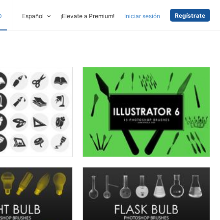
Regístrate
D
Español
¡Elevate a Premium!
Iniciar sesión