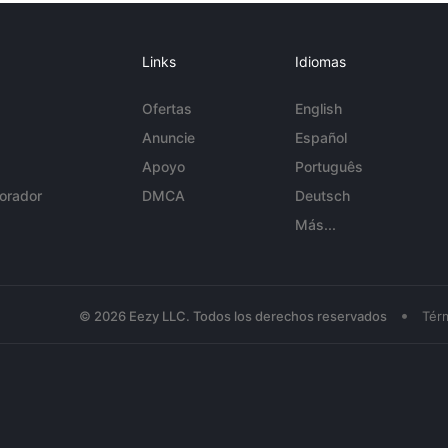
Links
Idiomas
Ofertas
English
Anuncie
Español
Apoyo
Português
orador
DMCA
Deutsch
Más...
•
© 2026 Eezy LLC. Todos los derechos reservados
Tér