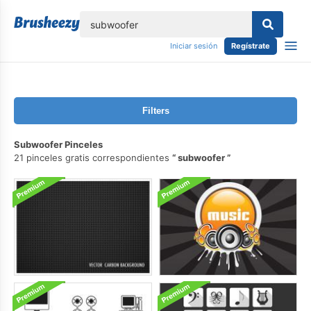
lose
Iniciar sesión
Regístrate
Filters
Subwoofer Pinceles
21 pinceles gratis correspondientes
subwoofer