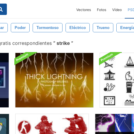
Vectores
Fotos
Vídeo
PS
ar
Poder
Tormentoso
Eléctrico
Trueno
Energí
gratis correspondientes
strike