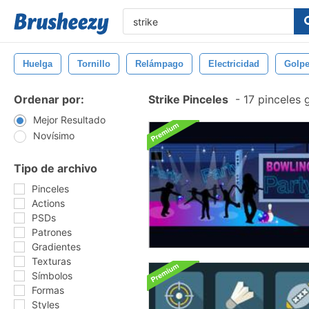
Huelga
Tornillo
Relámpago
Electricidad
Golpe
Ordenar por:
Strike Pinceles
-
17 pinceles 
Mejor Resultado
Novísimo
Tipo de archivo
Pinceles
Actions
PSDs
Patrones
Gradientes
Texturas
Símbolos
Formas
Styles