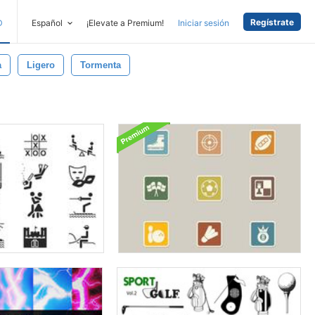
Regístrate
D
Español
¡Elevate a Premium!
Iniciar sesión
a
Ligero
Tormenta