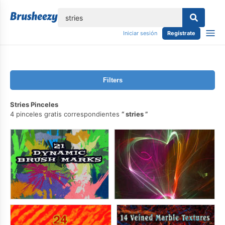
lose
Iniciar sesión
Regístrate
Filters
Stries Pinceles
4 pinceles gratis correspondientes
stries