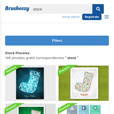
lose
Iniciar sesión
Regístrate
Filters
Stock Pinceles
146 pinceles gratis correspondientes
stock