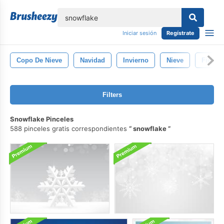
lose
Iniciar sesión
Regístrate
Copo De Nieve
Navidad
Invierno
Nieve
Fiesta
Filters
Snowflake Pinceles
588 pinceles gratis correspondientes
snowflake