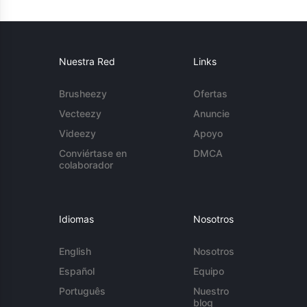
Nuestra Red
Links
Brusheezy
Ofertas
Vecteezy
Anuncie
Videezy
Apoyo
Conviértase en
DMCA
colaborador
Idiomas
Nosotros
English
Nosotros
Español
Equipo
Português
Nuestro
blog