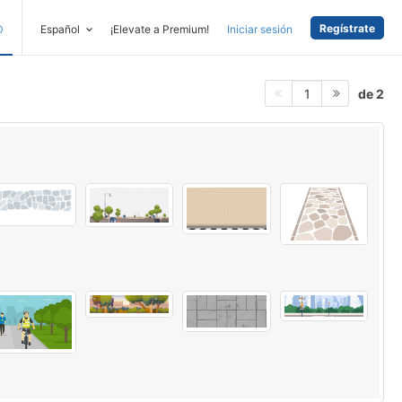
Regístrate
D
Español
¡Elevate a Premium!
Iniciar sesión
de 2
1