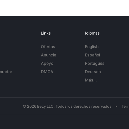
Links
Idiomas
Ofertas
English
Anuncie
Español
Apoyo
Português
orador
DMCA
Deutsch
Más...
•
© 2026 Eezy LLC. Todos los derechos reservados
Tér