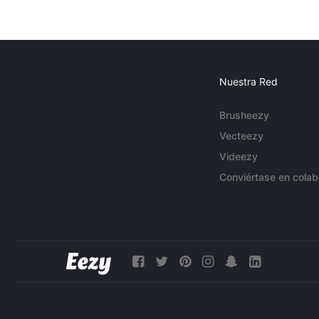
Nuestra Red
Brusheezy
Vecteezy
Videezy
Conviértase en colab