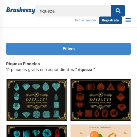
lose
Iniciar sesión
Regístrate
Filters
Riqueza Pinceles
11 pinceles gratis correspondientes
riqueza