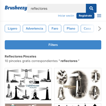
lose
Iniciar sesión
Regístrate
Ligero
Advertencia
Faro
Plano
Casa
Icon
Filters
Reflectores Pinceles
10 pinceles gratis correspondientes
reflectores