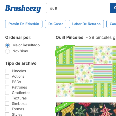
Patrón De Edredón
De Coser
Labor De Retazos
Ca
Ordenar por:
Quilt Pinceles
-
29 pinceles g
Mejor Resultado
Novísimo
Tipo de archivo
Pinceles
Actions
PSDs
Patrones
Gradientes
Texturas
Símbolos
Formas
Styles