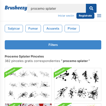
lose
Iniciar sesión
Regístrate
Salpicar
Fumar
Acuarela
Pintar
Filters
Procemo Splater Pinceles
382 pinceles gratis correspondientes
procemo splater