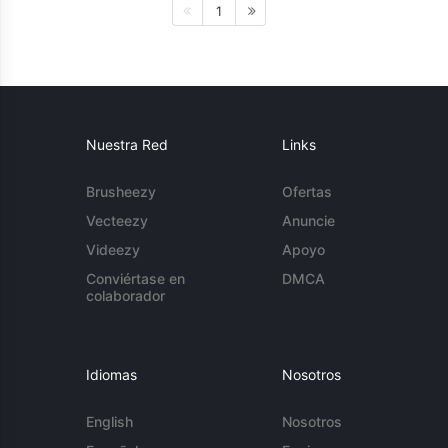
1
Nuestra Red
Links
Brusheezy
Ofertas
Vecteezy
Anuncie
Videezy
Apoyo
Conviértase en
DMCA
colaborador
Idiomas
Nosotros
English
Nosotros