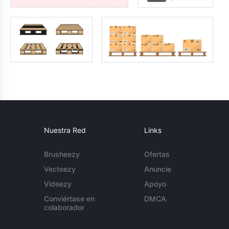
Nuestra Red
Links
Brusheezy
Ofertas
Vecteezy
Anuncie
Videezy
Apoyo
Conviértase en
DMCA
colaborador