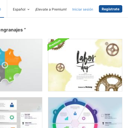
Regístrate
D
Español
¡Elevate a Premium!
Iniciar sesión
engranajes