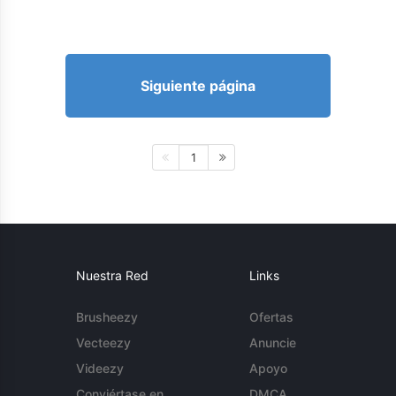
Siguiente página
1
Nuestra Red
Links
Brusheezy
Ofertas
Vecteezy
Anuncie
Videezy
Apoyo
Conviértase en
DMCA