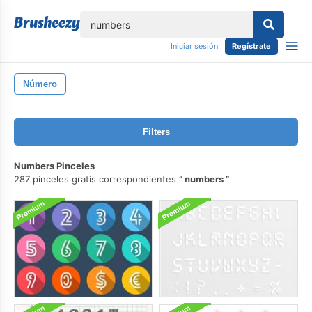
lose
Iniciar sesión
Regístrate
Número
Filters
Numbers Pinceles
287 pinceles gratis correspondientes
numbers