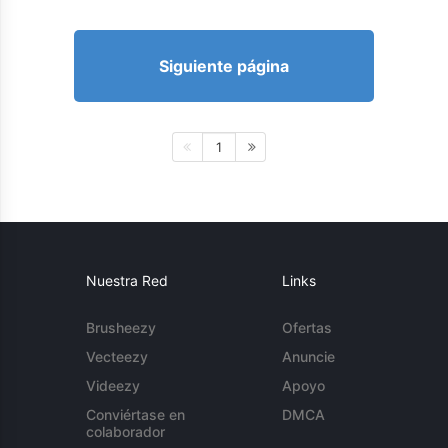
Siguiente página
1
Nuestra Red
Links
Brusheezy
Ofertas
Vecteezy
Anuncie
Videezy
Apoyo
Conviértase en
DMCA
colaborador