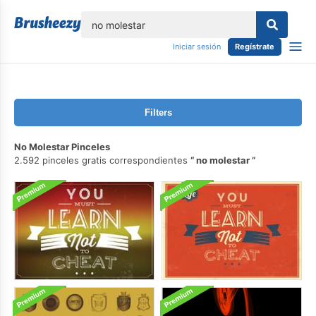
lose
Iniciar sesión
Regístrate
Filters
No Molestar Pinceles
2.592 pinceles gratis correspondientes
no molestar