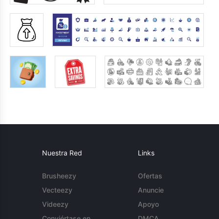
Nuestra Red
Links
Brusheezy
Ofertas
Vecteezy
Anuncie
Videezy
Apoyo
Conviértase en
DMCA