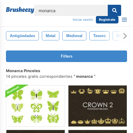
lose
Iniciar sesión
Regístrate
Antigüedades
Metal
Medieval
Tesoro
Gloria
Filters
Monarca Pinceles
14 pinceles gratis correspondientes
monarca