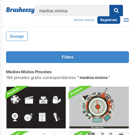
lose
Iniciar sesión
Regístrate
Grunge
Filters
Medios Mixtos Pinceles
184 pinceles gratis correspondientes
medios mixtos