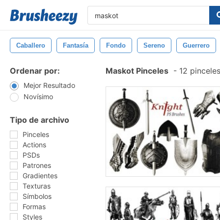
Caballero
Fantasía
Fondo
Sereno
Guerrero
Ordenar por:
Maskot Pinceles
-
12 pinceles
Mejor Resultado
Novísimo
Tipo de archivo
Pinceles
Actions
PSDs
Patrones
Gradientes
Texturas
Símbolos
Formas
Styles