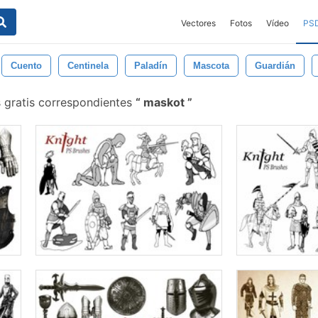
Vectores
Fotos
Vídeo
PS
Cuento
Centinela
Paladín
Mascota
Guardián
 gratis correspondientes
maskot