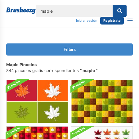
lose
Iniciar sesión
Regístrate
Filters
Maple Pinceles
844 pinceles gratis correspondientes
maple