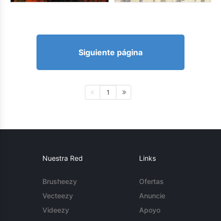
Siguiente página
1
Nuestra Red
Links
Brusheezy
Ofertas
Vecteezy
Anuncie
Videezy
Apoyo