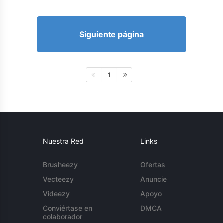
Siguiente página
1
Nuestra Red
Links
Brusheezy
Ofertas
Vecteezy
Anuncie
Videezy
Apoyo
Conviértase en
DMCA
colaborador