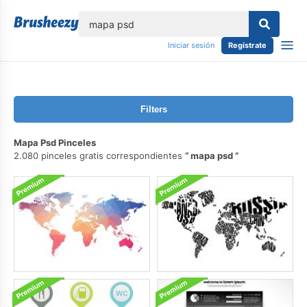
lose
Iniciar sesión
Regístrate
Filters
Mapa Psd Pinceles
2.080 pinceles gratis correspondientes
mapa psd