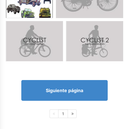
Siguiente página
1