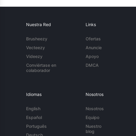
Nuestra Red
Links
Brusheezy
Ofertas
Vecteezy
Anuncie
Videezy
Apoyo
Conviértase en
DMCA
colaborador
Idiomas
Nosotros
English
Nosotros
Español
Equipo
Português
Nuestro
blog
Deutsch