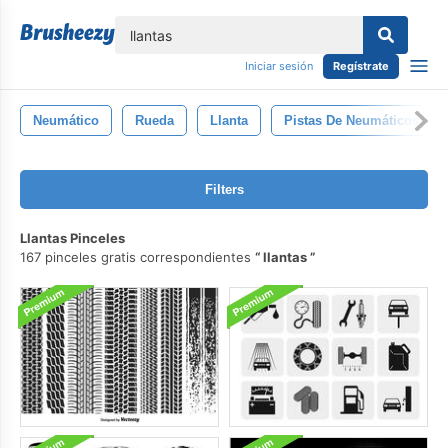
lose
Iniciar sesión
Regístrate
Neumático
Rueda
Llanta
Pistas De Neumáticos
Filters
Llantas Pinceles
167 pinceles gratis correspondientes
llantas