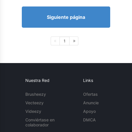
Siguiente página
1
Nuestra Red
Links
Brusheezy
Ofertas
Vecteezy
Anuncie
Videezy
Apoyo
Conviértase en
DMCA
colaborador