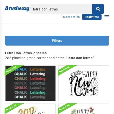
lose
Iniciar sesión
Regístrate
Filters
Letra Con Letras Pinceles
282 pinceles gratis correspondientes
letra con letras