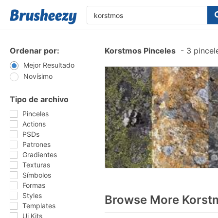
Ordenar por:
Korstmos Pinceles
-
3 pincel
Mejor Resultado
Novísimo
Tipo de archivo
Pinceles
Actions
PSDs
Patrones
Gradientes
Texturas
Símbolos
Formas
Styles
Browse More Korstm
Templates
Ui Kits