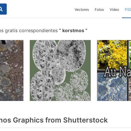
Vectores
Fotos
Vídeo
PS
es gratis correspondientes
korstmos
os Graphics from Shutterstock