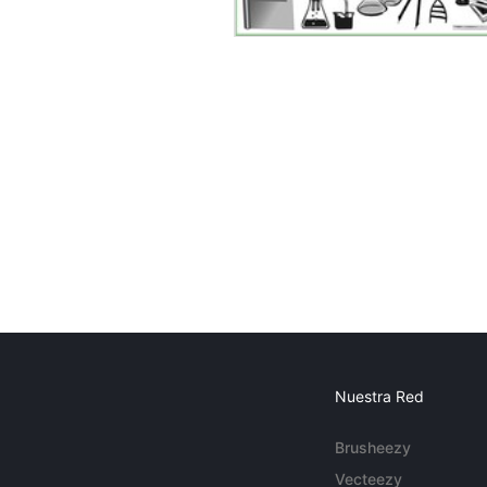
Nuestra Red
Brusheezy
Vecteezy