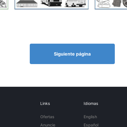
Siguiente página
Links
Idiomas
Ofertas
English
Anuncie
Español