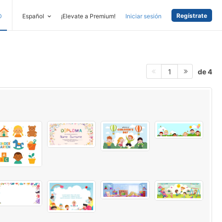
Regístrate
D
Español
¡Elevate a Premium!
Iniciar sesión
de 4
1