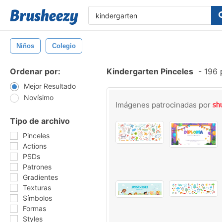
Niños
Colegio
Ordenar por:
Kindergarten Pinceles
-
196 p
Mejor Resultado
Novísimo
Imágenes patrocinadas por
Tipo de archivo
Pinceles
Actions
PSDs
Patrones
Gradientes
Texturas
Símbolos
Formas
Styles