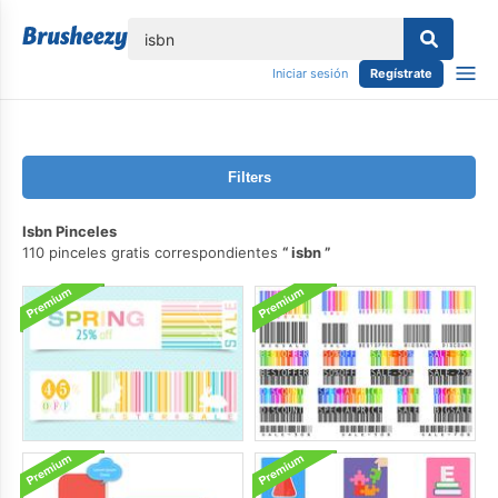
lose
Iniciar sesión
Regístrate
Filters
Isbn Pinceles
110 pinceles gratis correspondientes
isbn