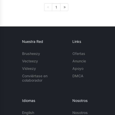
1
Nuestra Red
Links
Brusheezy
Ofertas
Vecteezy
Anuncie
Videezy
Apoyo
Conviértase en
DMCA
colaborador
Idiomas
Nosotros
English
Nosotros