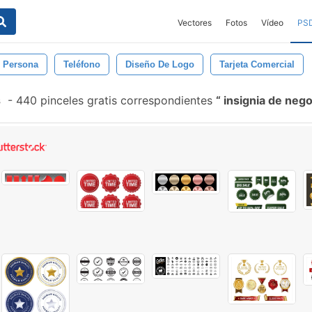
Vectores
Fotos
Vídeo
PS
Persona
Teléfono
Diseño De Logo
Tarjeta Comercial
s
-
440 pinceles gratis correspondientes
insignia de neg