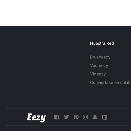
Nuestra Red
Brusheezy
Vecteezy
Videezy
Conviértase en colab