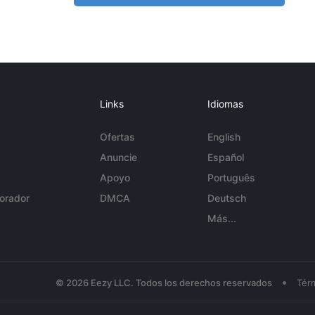
Links
Idiomas
Ofertas
English
Anuncie
Español
Apoyo
Português
orador
DMCA
Deutsch
Más...
•
© 2026 Eezy LLC. Todos los derechos reservados
Tér