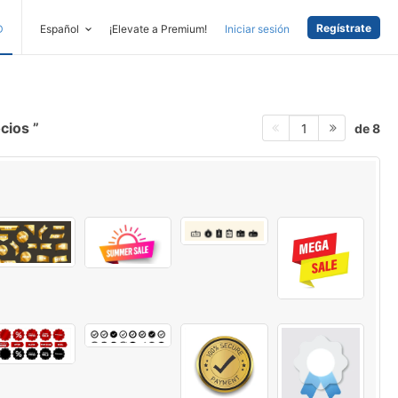
Regístrate
D
Español
¡Elevate a Premium!
Iniciar sesión
ocios
de 8
1