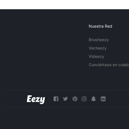
Nuestra Red
Brusheezy
Vecteezy
Videezy
Conviértase en colab