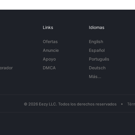
Links
Idiomas
Ofertas
English
Anuncie
Español
Apoyo
Português
orador
DMCA
Deutsch
Más...
•
© 2026 Eezy LLC. Todos los derechos reservados
Tér