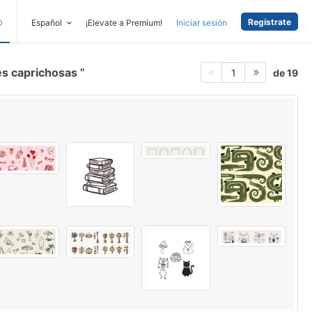
Regístrate
D
Español
¡Elevate a Premium!
Iniciar sesión
es caprichosas
de 19
1