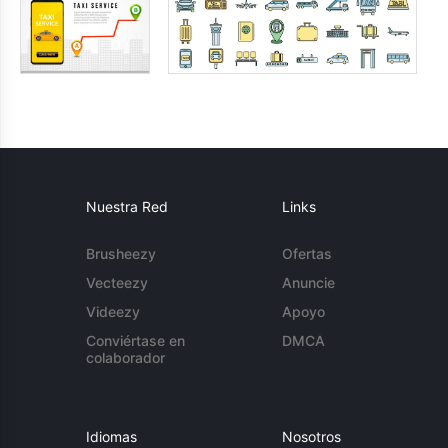
Nuestra Red
Links
Brusheezy
Ofertas
Vecteezy
Anuncie
Videezy
Apoyo
Conviértase en
DMCA
colaborador
Idiomas
Nosotros