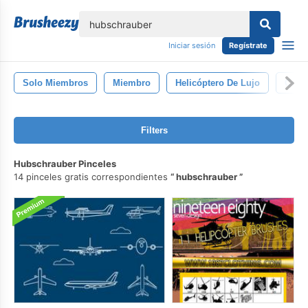
lose
Iniciar sesión
Regístrate
Solo Miembros
Miembro
Helicóptero De Lujo
Cigar
Filters
Hubschrauber Pinceles
14 pinceles gratis correspondientes
hubschrauber