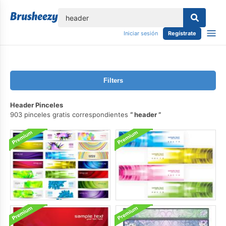
lose
Iniciar sesión
Regístrate
Filters
Header Pinceles
903 pinceles gratis correspondientes
header