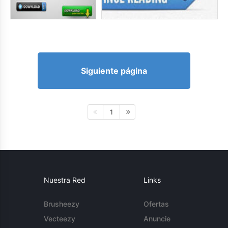
Siguiente página
1
Nuestra Red
Links
Brusheezy
Ofertas
Vecteezy
Anuncie