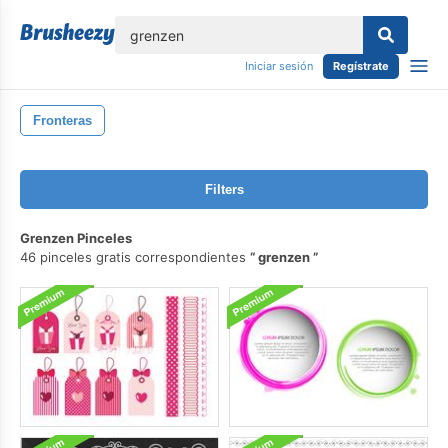
lose
Iniciar sesión
Regístrate
Fronteras
Filters
Grenzen Pinceles
46 pinceles gratis correspondientes
grenzen