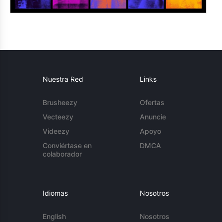
Nuestra Red
Links
Brusheezy
Ofertas
Vecteezy
Anuncie
Videezy
Apoyo
Conviértase en
DMCA
colaborador
Idiomas
Nosotros
English
Nosotros