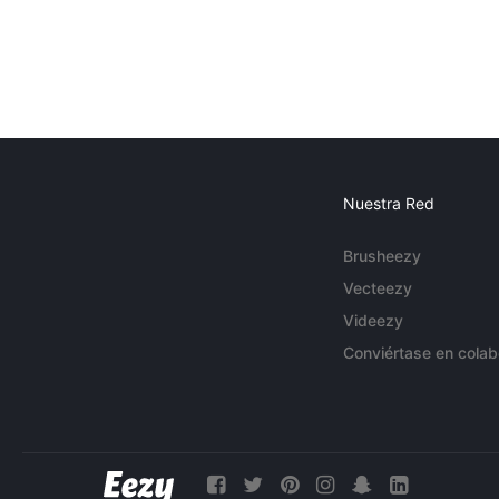
Nuestra Red
Brusheezy
Vecteezy
Videezy
Conviértase en colab