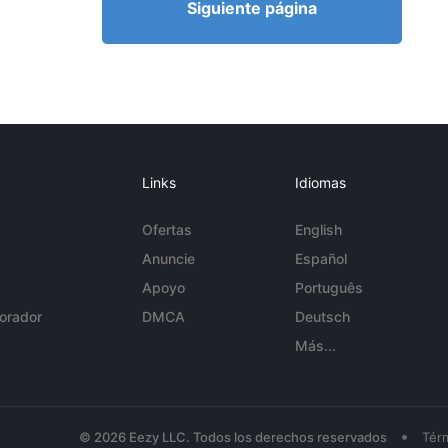
Siguiente página
Links
Idiomas
Ofertas
English
Anuncie
Español
Apoyo
Português
orador
DMCA
Deutsch
Más...
•
© 2026 Eezy LLC. Todos los derechos reservados
Tér