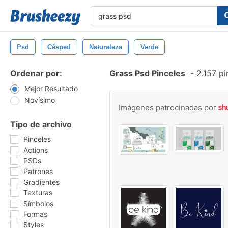
Psd
Césped
Naturaleza
Verde
Ordenar por:
Grass Psd Pinceles
-
2.157 pi
Mejor Resultado
Novísimo
Imágenes patrocinadas por
Tipo de archivo
Pinceles
Actions
PSDs
Patrones
Gradientes
Texturas
Símbolos
Formas
Styles