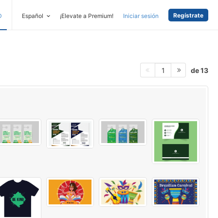
Regístrate
D
Español
¡Elevate a Premium!
Iniciar sesión
de 13
1