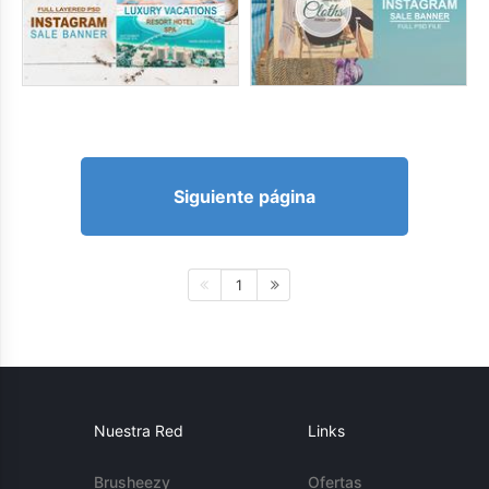
Siguiente página
1
Nuestra Red
Links
Brusheezy
Ofertas