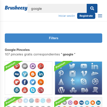
lose
Iniciar sesión
Regístrate
Filters
Google Pinceles
107 pinceles gratis correspondientes
google