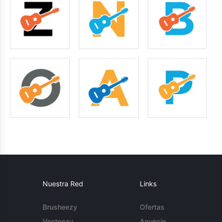
Nuestra Red
Links
Brusheezy
Ofertas
Vecteezy
Anuncie