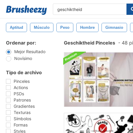
Aptitud
Músculo
Peso
Hombre
Gimnasio
Ordenar por:
Geschiktheid Pinceles
-
48 pi
Mejor Resultado
Novísimo
Tipo de archivo
Pinceles
Actions
PSDs
Patrones
Gradientes
Texturas
Símbolos
Formas
Styles