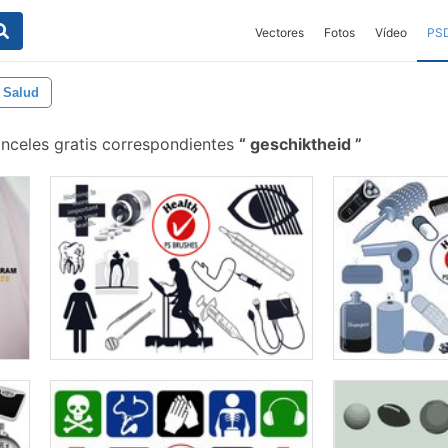
Vectores
Fotos
Vídeo
PS
Salud
nceles gratis correspondientes
geschiktheid