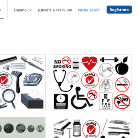
Regístrate
D
Español
¡Elevate a Premium!
Iniciar sesión