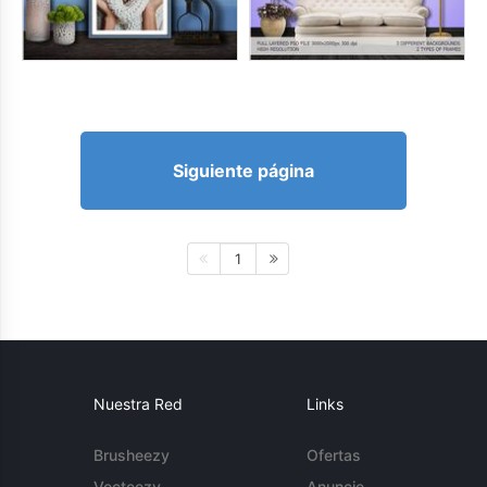
Siguiente página
1
Nuestra Red
Links
Brusheezy
Ofertas
Vecteezy
Anuncie