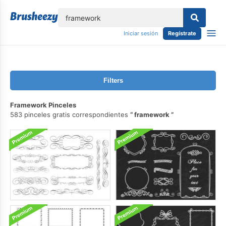
lose
Iniciar sesión
Regístrate
Filters
Framework Pinceles
583 pinceles gratis correspondientes
framework