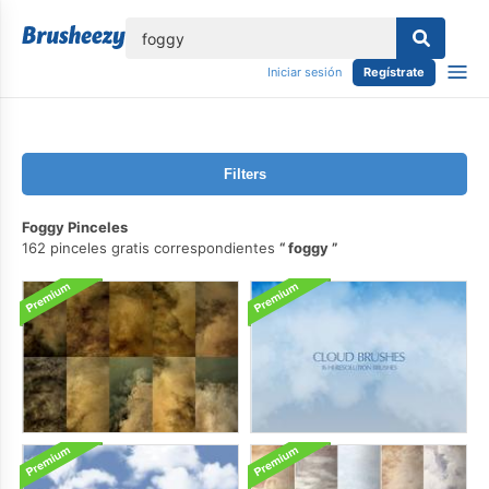
lose
Iniciar sesión
Regístrate
Filters
Foggy Pinceles
162 pinceles gratis correspondientes
foggy