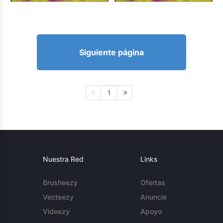
Siguiente página
1
Nuestra Red
Links
Brusheezy
Ofertas
Vecteezy
Anuncie
Videezy
Apoyo