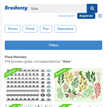
lose
Iniciar sesión
Regístrate
Flores
Floral
Flor
Naturaleza
Filters
Flore Pinceles
574 pinceles gratis correspondientes
flore