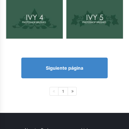
Siguiente página
1