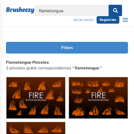
lose
Iniciar sesión
Regístrate
Filters
Flametongue Pinceles
3 pinceles gratis correspondientes
flametongue