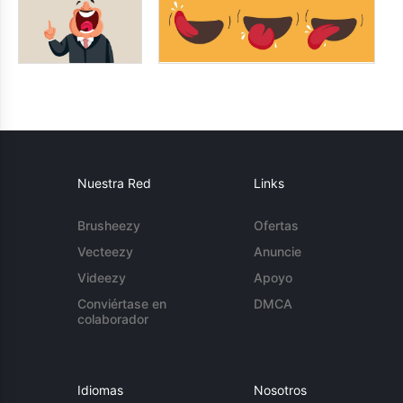
Nuestra Red
Links
Brusheezy
Ofertas
Vecteezy
Anuncie
Videezy
Apoyo
Conviértase en
DMCA
colaborador
Idiomas
Nosotros